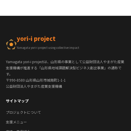
yori-i project
Yamagata yori-i project using collective impact
Yamagata yori-i projectは、山形県の事業として公益財団法人やまがた産業
支援機構が推進する「山形県地域課題解決型ビジネス創出事業」の通称で
す。
〒990-8580 山形県山形市城南町1-1-1
公益財団法人やまがた産業支援機構
サイトマップ
プロジェクトについて
支援メニュー