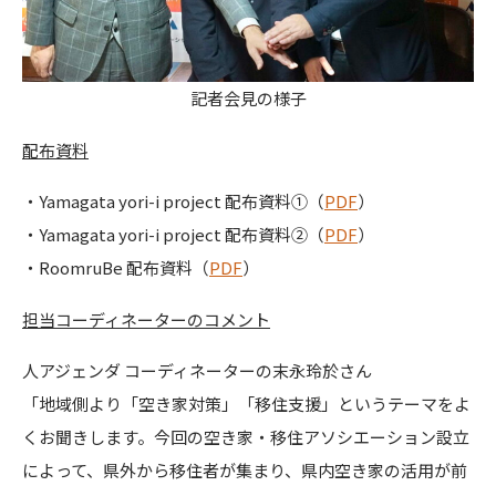
記者会見の様子
配布資料
・Yamagata yori-i project 配布資料①（
PDF
）
・Yamagata yori-i project 配布資料②（
PDF
）
・RoomruBe 配布資料（
PDF
）
担当コーディネーターのコメント
人アジェンダ コーディネーターの末永玲於さん
「地域側より「空き家対策」「移住支援」というテーマをよ
くお聞きします。今回の空き家・移住アソシエーション設立
によって、県外から移住者が集まり、県内空き家の活用が前