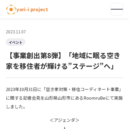
内
yori-i project
容
を
ス
キ
2023.11.07
ッ
イベント
プ
【事業創出第8弾】「地域に眠る空き
家を移住者が輝ける”ステージ”へ」
2023年10月31日に「空き家対策・移住コーディネート事業」
に関する記者会見を山形県山形市にあるRoomruBeにて実施
しました。
＜アジェンダ＞
人