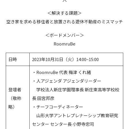
＜解決する課題＞
空き家を求める移住者と放置される遊休不動産のミスマッチ
＜ボードメンバー＞
RoomruBe
日時
2023年10月31日（火）14:00~15:00
・RoomruBe 代表 梅津 くれ緒
・⼈アジェンダ アジェンダリーダー
登壇者
学校法⼈新庄学園理事⻑ 新庄東⾼等学校校
（敬称
⻑ 田宮邦彦
略）
・チーフコーディネーター
山形⼤学アントレプレナーシップ教育研究
センター センター⻑ 小野寺忠司