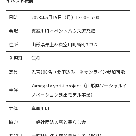
イベント概要
日時
2023年5月15日（月）13:00~17:00
会場
真室川町イベントハウス遊楽館
住所
山形県最上郡真室川町新町273-2
入場料
無料
定員
先着100名（要申込み）※オンライン参加可能
Yamagata yori-i project（山形県ソーシャルイ
主催
ノベーション創出モデル事業）
共催
真室川町
協力
一般社団法人雪と暮らし舎
お問い
一般社団法人雪と暮らし舎（梶村）