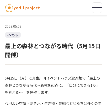
内
yori-i project
容
を
ス
キ
2023.05.08
ッ
イベント
プ
最上の森林とつながる時代（5月15日
開催）
5月15日（月）に真室川町イベントハウス遊楽館で「最上の
森林とつながる時代～森林を起点に、「自分にできる1歩」
を考える～」を開催します。
心地よい空気・湧き水・生き物・景観など私たちは多くの生