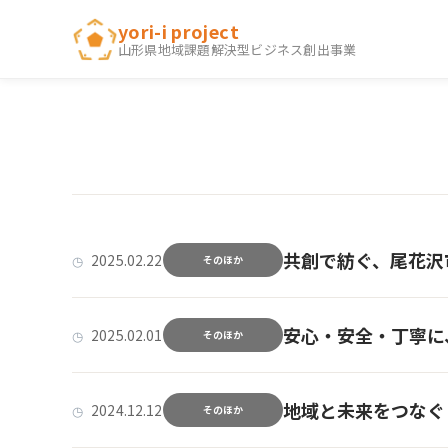
内
yori-i project
容
山形県地域課題解決型ビジネス創出事業
を
ス
キ
ッ
プ
共創で紡ぐ、尾花沢
2025.02.22
そのほか
安心・安全・丁寧に
2025.02.01
そのほか
地域と未来をつなぐ
2024.12.12
そのほか