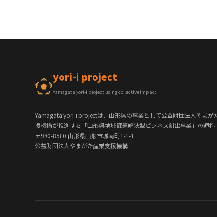
yori-i project
Yamagata yori-i project using collective impact
Yamagata yori-i projectは、山形県の事業として公益財団法人やま
援機構が推進する「山形県地域課題解決型ビジネス創出事業」の通称
〒990-8580 山形県山形市城南町1-1-1
公益財団法人やまがた産業支援機構