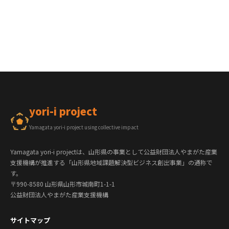
yori-i project
Yamagata yori-i project using collective impact
Yamagata yori-i projectは、山形県の事業として公益財団法人やまがた産業
支援機構が推進する「山形県地域課題解決型ビジネス創出事業」の通称で
す。
〒990-8580 山形県山形市城南町1-1-1
公益財団法人やまがた産業支援機構
サイトマップ