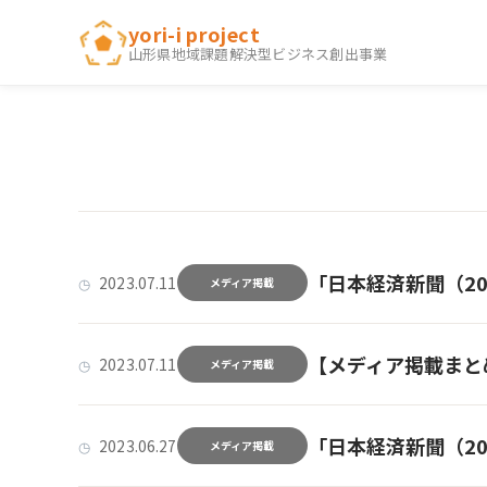
内
yori-i project
容
山形県地域課題解決型ビジネス創出事業
を
ス
キ
ッ
プ
「日本経済新聞（2023
2023.07.11
メディア掲載
【メディア掲載まと
2023.07.11
メディア掲載
「日本経済新聞（2023
2023.06.27
メディア掲載