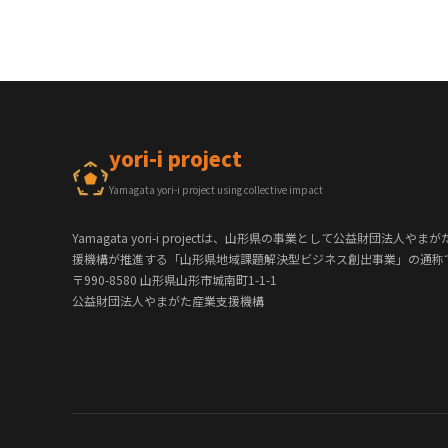
yori-i project
Yamagata yori-i project using collective impact
Yamagata yori-i projectは、山形県の事業として公益財団法人やま
援機構が推進する「山形県地域課題解決型ビジネス創出事業」の通称
〒990-8580 山形県山形市城南町1-1-1
公益財団法人やまがた産業支援機構