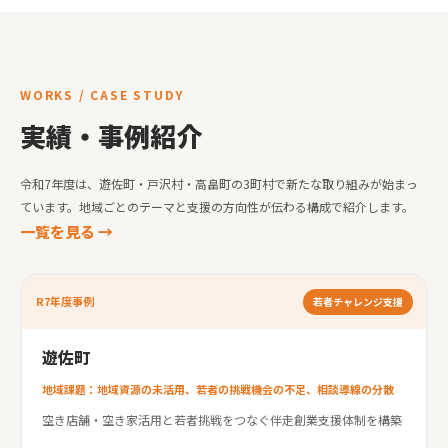
WORKS / CASE STUDY
実績・事例紹介
令和7年度は、遊佐町・戸沢村・高畠町の3町村で新たな取り組みが始まっ
ています。地域ごとのテーマと支援の方向性が伝わる構成で紹介します。
一覧を見る →
R7年度事例
若者チャレンジ支援
遊佐町
地域課題：地域資源の未活用、若者の挑戦機会の不足、相談導線の分散
空き店舗・空き家活用と若者挑戦をつなぐ伴走創業支援体制を構築