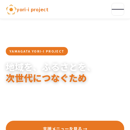
内
yori-i project
容
を
ス
キ
ッ
プ
YAMAGATA YORI-I PROJECT
地域を、ふるさとを、
次世代につなぐため
産学官・業種を超えた多様なプレイヤーが「コレクティブ・インパクト」と
いう手法で地域課題の解決に取り組み、山形に革新的なビジネスが生まれる
土壌を創ります。
支援メニューを見る →