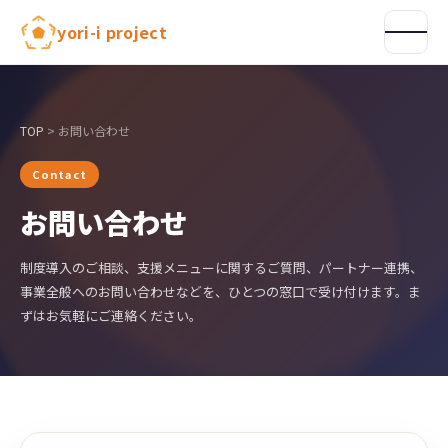
内
yori-i project
容
を
ス
キ
ッ
TOP
> お問い合わせ
プ
Contact
お問い合わせ
制度導入のご相談、支援メニューに関するご質問、パートナー連携、
事業全般へのお問い合わせなどを、ひとつの窓口で受け付けます。ま
ずはお気軽にご連絡ください。