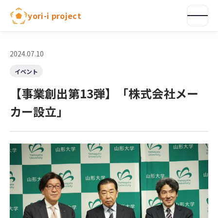
内
yori-i project
容
を
ス
キ
2024.07.10
ッ
イベント
プ
【事業創出第13弾】「株式会社メー
カー設立」