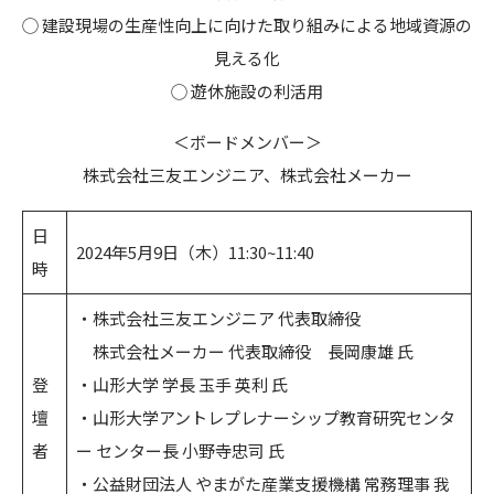
◯ 建設現場の生産性向上に向けた取り組みによる地域資源の
見える化
◯ 遊休施設の利活用
＜ボードメンバー＞
株式会社三友エンジニア、株式会社メーカー
日
2024年5月9日（木）11:30~11:40
時
・株式会社三友エンジニア 代表取締役
株式会社メーカー 代表取締役 長岡康雄 氏
登
・山形大学 学長 玉手 英利 氏
壇
・山形⼤学アントレプレナーシップ教育研究センタ
者
ー センター⻑ 小野寺忠司 氏
・公益財団法人 やまがた産業支援機構 常務理事 我