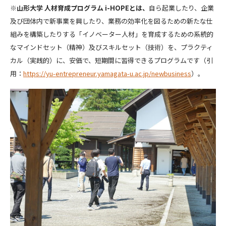
※
山形大学 人材育成プログラム i-HOPEとは、
自ら起業したり、企業
及び団体内で新事業を興したり、業務の効率化を図るための新たな仕
組みを構築したりする「イノベーター人材」を育成するための系統的
なマインドセット（精神）及びスキルセット（技術）を、プラクティ
カル（実践的）に、安価で、短期間に習得できるプログラムです（引
用：
https://yu-entrepreneur.yamagata-u.ac.jp/newbusiness
）。