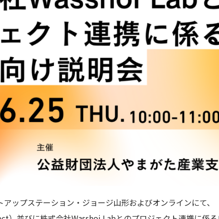
ートアップステーション・ジョージ山形およびオンラインにて、
i project）並びに株式会社Wasshoi Labとのプロジェクト