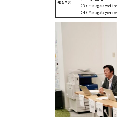
発表内容
（３）Yamagata yori
（４）Yamagata yori