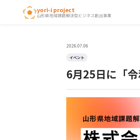
内
yori-i project
容
山形県地域課題解決型ビジネス創出事業
を
ス
キ
2026.07.06
ッ
プ
イベント
6月25日に「