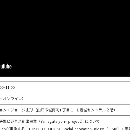
0~11:00
・オンライン）
ョン・ジョージ山形（山形市城南町1 丁目１−１霞城セントラル２階）
ジネス創出事業（Yamagata yori-i project）について
bが実施する「TOKYO ↔ TOHOKU Social Innovation Bridge（TTSIB