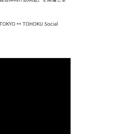
YO ↔ TOHOKU Social
。