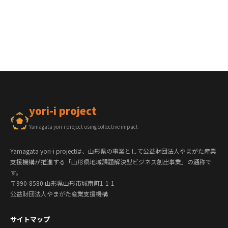
yori-i project
Yamagata yori-i project using collective impact
Yamagata yori-i projectは、山形県の事業として公益財団法人やまがた産業
支援機構が推進する「山形県地域課題解決型ビジネス創出事業」の通称で
す。
〒990-8580 山形県山形市城南町1-1-1
公益財団法人やまがた産業支援機構
サイトマップ