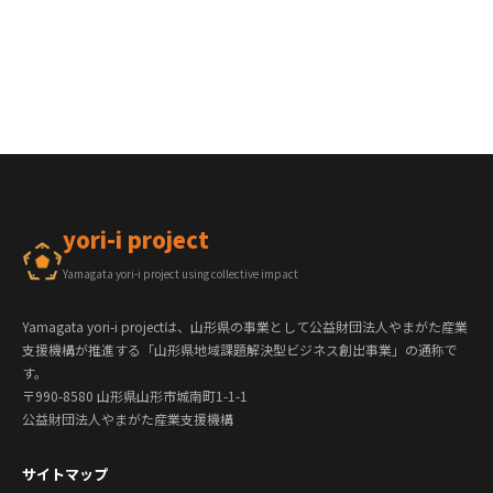
yori-i project
Yamagata yori-i project using collective impact
Yamagata yori-i projectは、山形県の事業として公益財団法人やまがた産業
支援機構が推進する「山形県地域課題解決型ビジネス創出事業」の通称で
す。
〒990-8580 山形県山形市城南町1-1-1
公益財団法人やまがた産業支援機構
サイトマップ