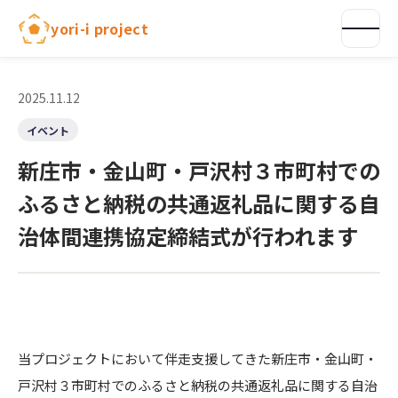
内
yori-i project
容
を
ス
キ
2025.11.12
ッ
イベント
プ
新庄市・金山町・戸沢村３市町村での
ふるさと納税の共通返礼品に関する自
治体間連携協定締結式が行われます
当プロジェクトにおいて伴走支援してきた新庄市・金山町・
戸沢村３市町村でのふるさと納税の共通返礼品に関する自治