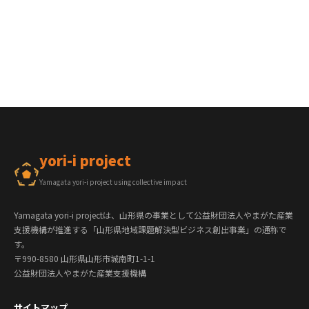
yori-i project
Yamagata yori-i project using collective impact
Yamagata yori-i projectは、山形県の事業として公益財団法人やまがた産業
支援機構が推進する「山形県地域課題解決型ビジネス創出事業」の通称で
す。
〒990-8580 山形県山形市城南町1-1-1
公益財団法人やまがた産業支援機構
サイトマップ